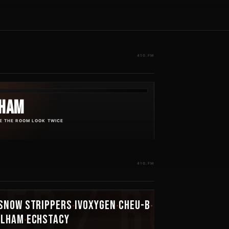
LHAM
E THE ROOM LOOK TWICE
SNOW STRIPPERS
IVOXYGEN
CHEU-B
•
•
•
ILHAM
ECHSTACY
•