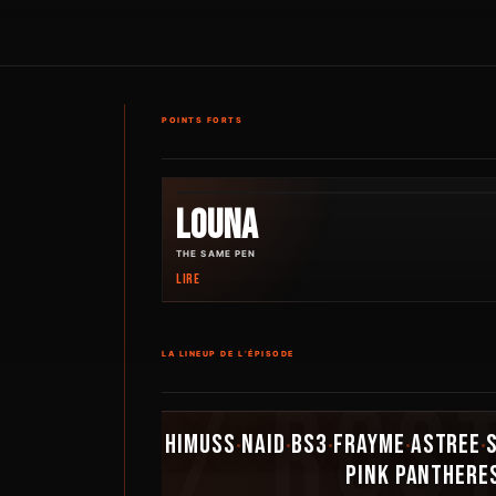
POINTS FORTS
LOUNA
THE SAME PEN
LIRE
LA LINEUP DE L’ÉPISODE
HIMUSS
NAID
BS3
FRAYME
ASTREE
•
•
•
•
•
PINK PANTHERE