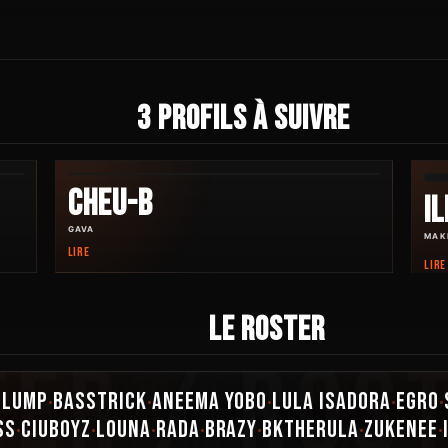
3 PROFILS À SUIVRE
CHEU-B
I
GAVA
MAK
LIRE
LIRE
LE ROSTER
SLUMP
BASSTRICK
ANEEMA YOBO
LULA ISADORA
EGRO
•
•
•
•
•
SS
CIUBOYZ
LOUNA
RADA
BRAZY
BKTHERULA
ZUKENEE
•
•
•
•
•
•
•