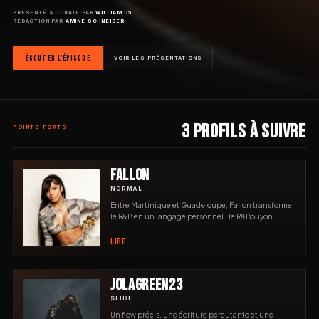
PRÉSENTÉ & CURATÉ PAR
WILLIAM D5
RÉDACTION PAR
AMINE SCHNEIDER
ÉCOUTER L'ÉPISODE
VOIR LES PRÉSENTATIONS
3 PROFILS À SUIVRE
POINTS FORTS
FALLON
NORMAL
Entre Martinique et Guadeloupe, Fallon transforme
le R&B en un langage personnel : le R&Bouyon.
LIRE
JOLAGREEN23
SLIDE
Un flow précis, une écriture percutante et une