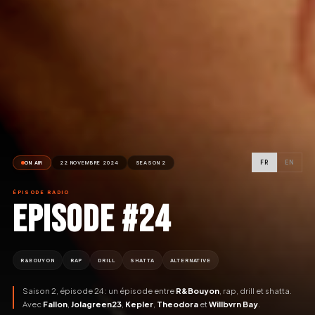
FR
EN
ON AIR
22 NOVEMBRE 2024
SEASON 2
ÉPISODE RADIO
EPISODE #24
R&BOUYON
RAP
DRILL
SHATTA
ALTERNATIVE
Saison 2, épisode 24 : un épisode entre
R&Bouyon
, rap, drill et shatta.
Avec
Fallon
,
Jolagreen23
,
Kepler
,
Theodora
et
Willbvrn Bay
.