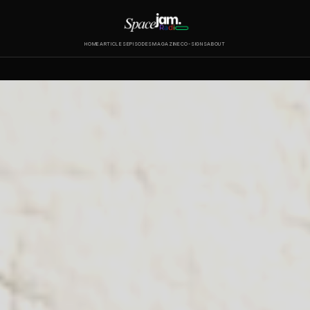
HOME
ARTICLES
EPISODES
MAGAZINE
CO-SIGNS
ABOUT