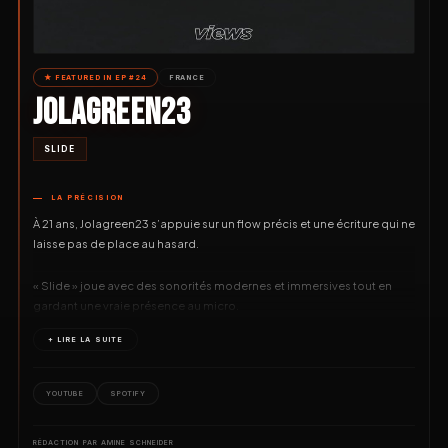
★ FEATURED IN EP #24
FRANCE
JOLAGREEN23
SLIDE
LA PRÉCISION
À 21 ans, Jolagreen23 s’appuie sur un flow précis et une écriture qui ne
laisse pas de place au hasard.
« Slide » joue avec des sonorités modernes et immersives tout en
gardant une vraie présence au micro.
+ LIRE LA SUITE
YOUTUBE
SPOTIFY
RÉDACTION PAR AMINE SCHNEIDER