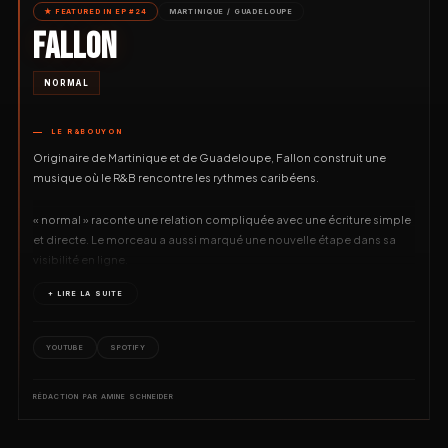
★ FEATURED IN EP #24
MARTINIQUE / GUADELOUPE
FALLON
NORMAL
LE R&BOUYON
Originaire de Martinique et de Guadeloupe, Fallon construit une
musique où le R&B rencontre les rythmes caribéens.
« normal » raconte une relation compliquée avec une écriture simple
et directe. Le morceau a aussi marqué une nouvelle étape dans sa
visibilité en ligne.
+ LIRE LA SUITE
YOUTUBE
SPOTIFY
RÉDACTION PAR AMINE SCHNEIDER