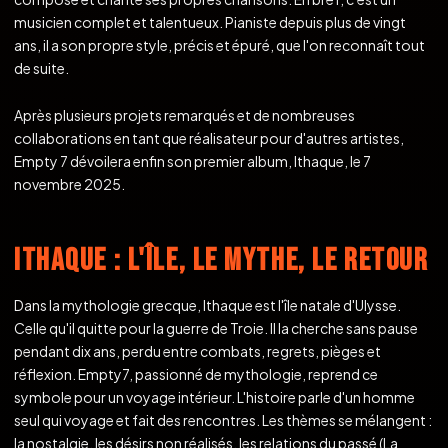
musicien complet et talentueux. Pianiste depuis plus de vingt
ans, il a son propre style, précis et épuré, que l'on reconnaît tout
de suite.
Après plusieurs projets remarqués et de nombreuses
collaborations en tant que réalisateur pour d'autres artistes,
Empty 7 dévoilera enfin son premier album, Ithaque, le 7
novembre 2025.
ITHAQUE : L'ÎLE, LE MYTHE, LE RETOUR
Dans la mythologie grecque, Ithaque est l'île natale d'Ulysse.
Celle qu'il quitte pour la guerre de Troie. Il la cherche sans pause
pendant dix ans, perdu entre combats, regrets, pièges et
réflexion. Empty7, passionné de mythologie, reprend ce
symbole pour un voyage intérieur. L'histoire parle d'un homme
seul qui voyage et fait des rencontres. Les thèmes se mélangent :
la nostalgie, les désirs non réalisés, les relations du passé (La