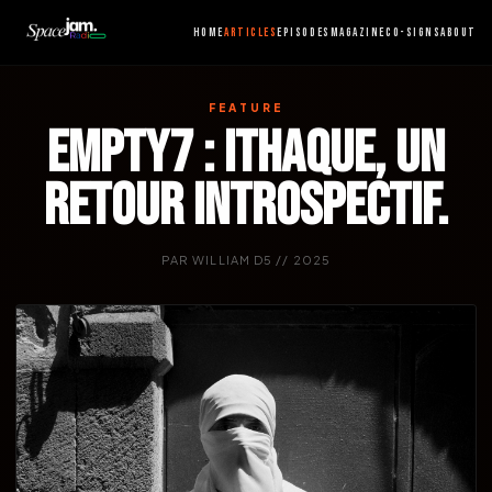
HOME
ARTICLES
EPISODES
MAGAZINE
CO-SIGNS
ABOUT
FEATURE
EMPTY7 : ITHAQUE, UN
RETOUR INTROSPECTIF.
PAR WILLIAM D5 // 2025